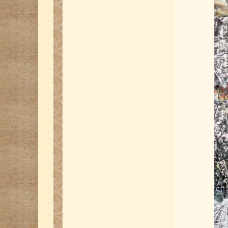
国际龙书画大展作品-韩国叶欣
陈志雄画竹第一集-10