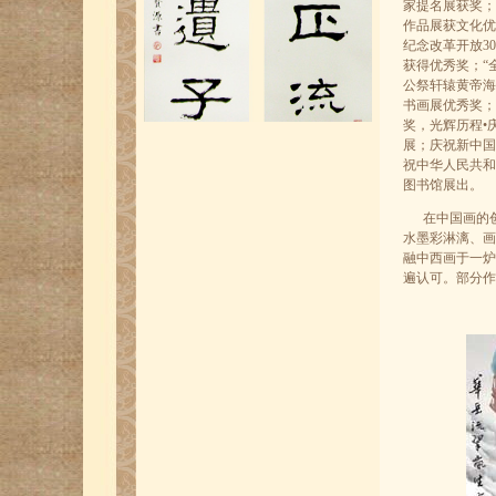
家提名展获奖；
作品展获文化优
纪念改革开放3
获得优秀奖；“
公祭轩辕黄帝海
书画展优秀奖；
奖，光辉历程•
展；庆祝新中国
祝中华人民共和国
广州芝加哥两地侨界中国书画联展苏宝
图书馆展出。
源作品
在中国画的创
水墨彩淋漓、画
融中西画于一炉
遍认可。部分作