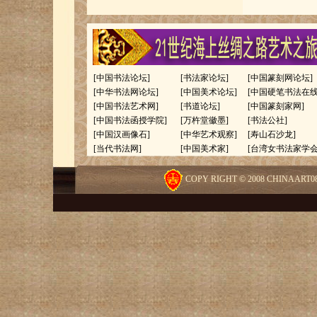
[中国书法论坛]
[书法家论坛]
[中国篆刻网论坛]
[中华书法网论坛]
[中国美术论坛]
[中国硬笔书法在线
[中国书法艺术网]
[书道论坛]
[中国篆刻家网]
[中国书法函授学院]
[万杵堂徽墨]
[书法公社]
[中国汉画像石]
[中华艺术观察]
[寿山石沙龙]
[当代书法网]
[中国美术家]
[台湾女书法家学会
广州芝加哥两地侨界中国书画联展苏宝
COPY RIGHT © 2008 CHINAAR
源作品