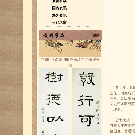
展赛征稿
国内资讯
海外资讯
当代名家
更多
中国四大名著四国书画联展-中国蚁美
楷
董明江，196
主任、研究所所
理事、高级书画
文史艺术研究院
会理事。
艺术成就：《
电视大奖赛青年
全国推广普通话