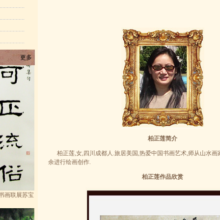
更多
柏正莲简介
柏正莲,女,四川成都人.旅居美国,热爱中国书画艺术,师从山水画家
余进行绘画创作.
书画联展苏宝
柏正莲作品欣赏