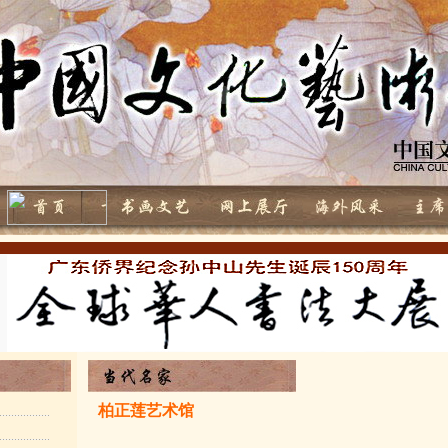
书画联展黎艺
展-中国蚁美
柏正莲艺术馆