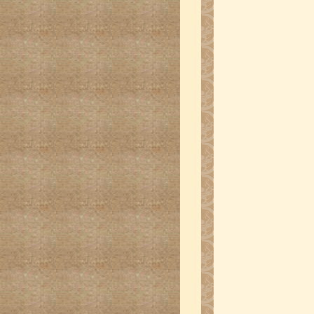
百米长卷作品-美国中国
席李兆银
百米长卷作品-加拿大书
何镜贤