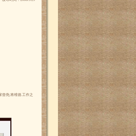
曾尧,将维德.工作之