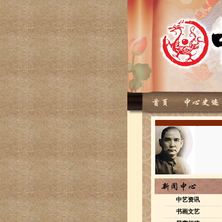
广州芝加哥两地侨界中国
豪作品
中国四大名著四国书画联
楷
中艺资讯
书画文艺