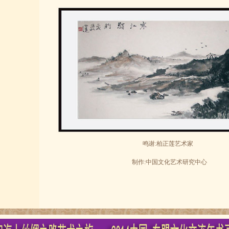
新加坡丘程光
鸣谢:柏正莲艺术家
制作:中国文化艺术研究中心
-韩国叶欣